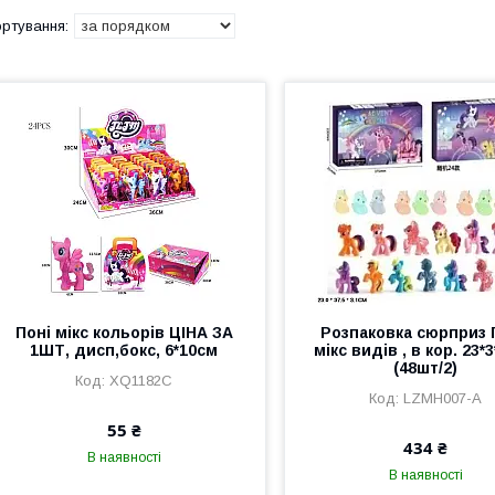
Поні мікс кольорів ЦІНА ЗА
Розпаковка сюрприз 
1ШТ, дисп,бокс, 6*10см
мікс видів , в кор. 23*
(48шт/2)
XQ1182C
LZMH007-A
55 ₴
434 ₴
В наявності
В наявності