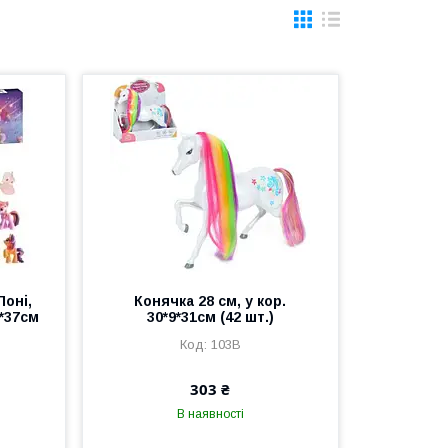
Поні,
Конячка 28 см, у кор.
3*37см
30*9*31см (42 шт.)
103B
303 ₴
В наявності