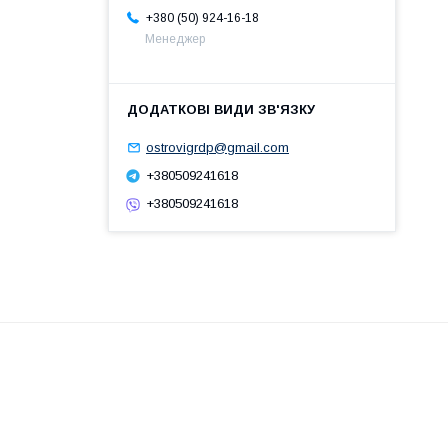
+380 (50) 924-16-18
Менеджер
ostrovigrdp@gmail.com
+380509241618
+380509241618