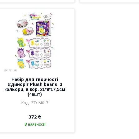
Набір для творчості
Єдиноріг Plush beans, 3
кольори, в кор. 21*9*17,5см
(48шт)
ZD-M017
372 ₴
В наявності