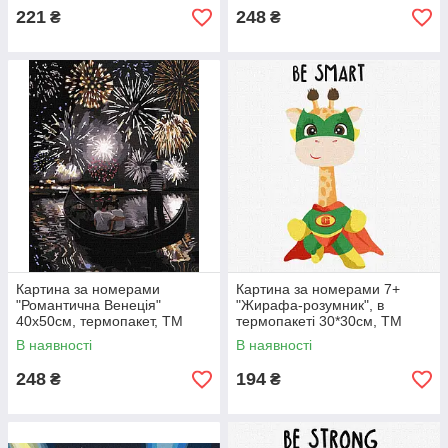
221
248
₴
₴
Картина за номерами
Картина за номерами 7+
"Романтична Венеція"
"Жирафа-розумник", в
40х50см, термопакет, ТМ
термопакеті 30*30см, ТМ
Ідейка, Україна
Ідейка, Україна
В наявності
В наявності
248
194
₴
₴