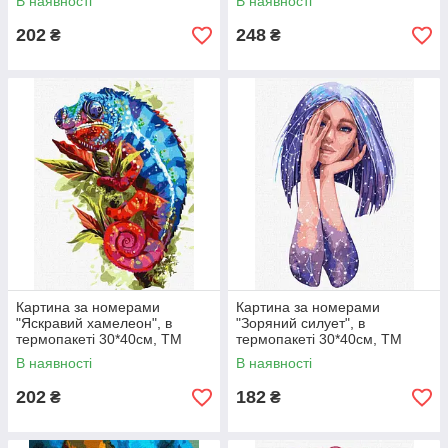
В наявності
В наявності
202
248
₴
₴
Картина за номерами
Картина за номерами
"Яскравий хамелеон", в
"Зоряний силует", в
термопакеті 30*40см, ТМ
термопакеті 30*40см, ТМ
Ідейка, Україна
Ідейка, Україна
В наявності
В наявності
202
182
₴
₴