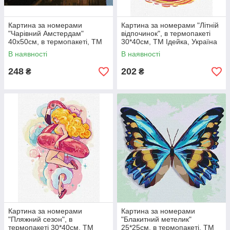
Картина за номерами
Картина за номерами "Літній
"Чарівний Амстердам"
відпочинок", в термопакеті
40х50см, в термопакеті, ТМ
30*40см, ТМ Ідейка, Україна
Ідейка, Україна
В наявності
В наявності
248
202
₴
₴
Картина за номерами
Картина за номерами
"Пляжний сезон", в
"Блакитний метелик"
термопакеті 30*40см, ТМ
25*25см, в термопакеті, ТМ