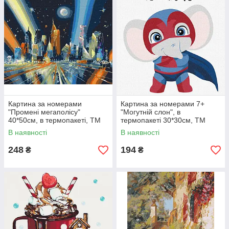
Картина за номерами
Картина за номерами 7+
"Промені мегаполісу"
"Могутній слон", в
40*50см, в термопакеті, ТМ
термопакеті 30*30см, ТМ
Ідейка, Україна
Ідейка, Україна
В наявності
В наявності
248
194
₴
₴