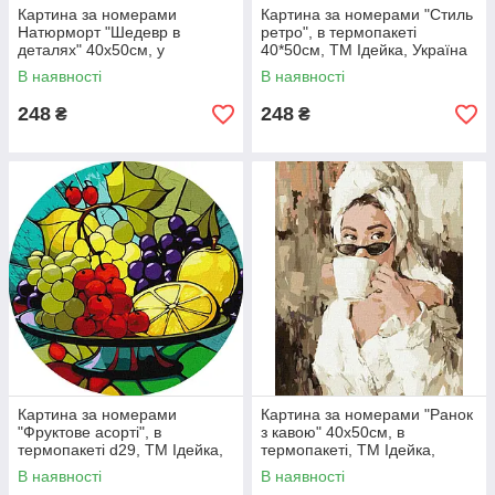
Картина за номерами
Картина за номерами "Стиль
Натюрморт "Шедевр в
ретро", в термопакеті
деталях" 40х50см, у
40*50см, ТМ Ідейка, Україна
термопакеті, ТМ Ідейка,
В наявності
В наявності
Україна
248
248
₴
₴
Картина за номерами
Картина за номерами "Ранок
"Фруктове асорті", в
з кавою" 40х50см, в
термопакеті d29, ТМ Ідейка,
термопакеті, ТМ Ідейка,
Україна
Україна
В наявності
В наявності