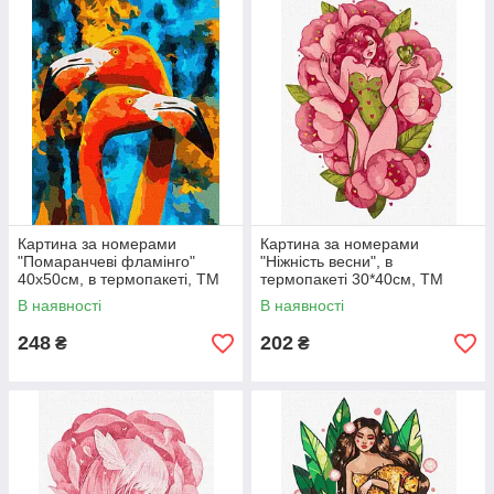
Картина за номерами
Картина за номерами
"Помаранчеві фламінго"
"Ніжність весни", в
40х50см, в термопакеті, ТМ
термопакеті 30*40см, ТМ
Ідейка, Україна
Ідейка, Україна
В наявності
В наявності
248
202
₴
₴