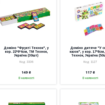
Доміно "Фрукті Технок", у
Доміно дитяче "У св
кор. 22*6*4см, ТМ Технок,
казок", у кор. 17*8см
Україна (30шт)
Технок, Україна (50
3336
1127
149 ₴
117 ₴
В наявності
В наявності