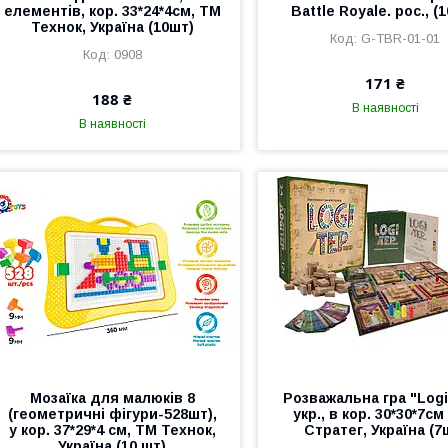
елементів, кор. 33*24*4см, ТМ
Battle Royale. рос., (
Технок, Україна (10шт)
G-TBR-01-01
0908
171 ₴
188 ₴
В наявності
В наявності
Мозаїка для малюків 8
Розважальна гра "Logi
(геометричні фігури-528шт),
укр., в кор. 30*30*7см
у кор. 37*29*4 см, ТМ Технок,
Стратег, Україна (7
Україна (10 шт)