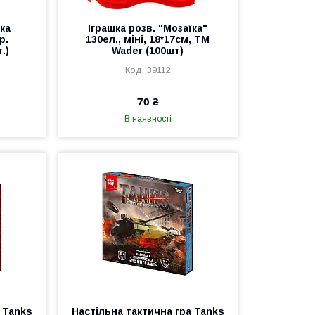
ка
Іграшка розв. "Мозаїка"
р.
130ел., міні, 18*17см, ТМ
.)
Wader (100шт)
39112
70 ₴
В наявності
 Tanks
Настільна тактична гра Tanks