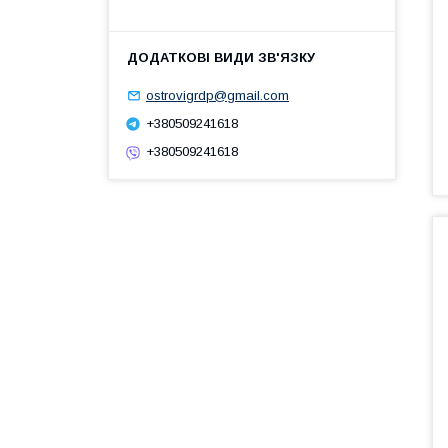
ostrovigrdp@gmail.com
+380509241618
+380509241618