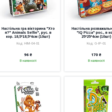
Настільна гра вікторина "Хто
Настільна розважальн
я?" Animals Selfie", рус. в
"IQ Pizza" рос., в к
кор. 18,5*18,5*4см (10шт)
25*25*4см (10шт)
HIM-04-01
G-IP-01
96 ₴
170 ₴
В наявності
В наявності