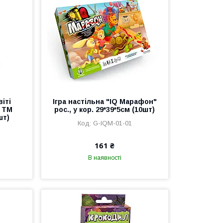
іті
Ігра настільна "IQ Марафон"
, ТМ
рос., у кор. 29*39*5см (10шт)
шт)
G-IQM-01-01
161 ₴
В наявності