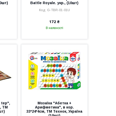
10шт)
Battle Royale. укр., (10шт)
G-TBR-01-01U
172 ₴
В наявності
 tep",
Мозаїка "Абетка +
 , ТМ
Арифметика", в кор.
шт)
33*24*4см, ТМ Технок, Україна
(10шт)