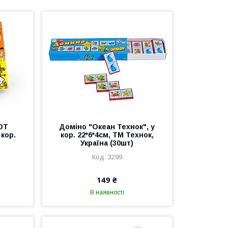
OT
Доміно "Океан Технок", у
 кор.
кор. 22*6*4см, ТМ Технок,
Україна (30шт)
3299
149 ₴
В наявності