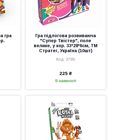
а гра
Гра підлогова розвиваюча
ор.
"Супер Твістер", поле
велике, у кор. 33*28*6см, ТМ
Стратег, Україна (10шт)
379S
225 ₴
В наявності