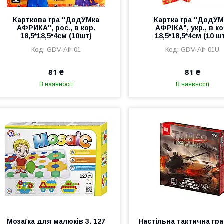
Карткова гра "ДодУМка
Картка гра "ДодУМ
АФРИКА", рос., в кор.
АФРІКА", укр., в ко
18,5*18,5*4см (10шт)
18,5*18,5*4см (10 шт
GDV-Afr-01
GDV-Afr-01U
81 ₴
81 ₴
В наявності
В наявності
Мозаїка для малюків 3, 127
Настільна тактична гра