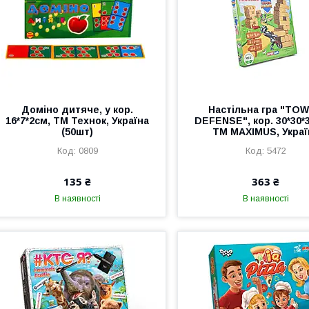
Доміно дитяче, у кор.
Настільна гра "TO
16*7*2см, ТМ Технок, Україна
DEFENSE", кор. 30*30*3
(50шт)
ТМ MAXIMUS, Украї
0809
5472
135 ₴
363 ₴
В наявності
В наявності