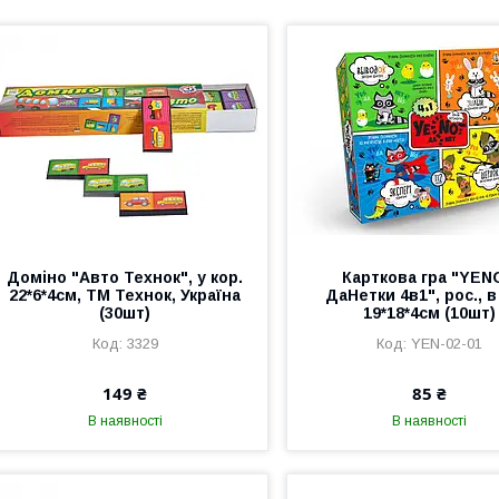
Доміно "Авто Технок", у кор.
Карткова гра "YEN
22*6*4см, ТМ Технок, Україна
ДаНетки 4в1", рос., в
(30шт)
19*18*4см (10шт)
3329
YEN-02-01
149 ₴
85 ₴
В наявності
В наявності