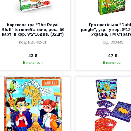
Карткова гра "The Royal
Гра настільна "Dub
Bluff" їстівне/їстівне, рос., 56
jungle", укр., у кор. 8*12
карт, в кор. 9*2*16див. (32шт)
Україна, ТМ Страт
RBL-02-01
30344S
42 ₴
47 ₴
В наявності
В наявності