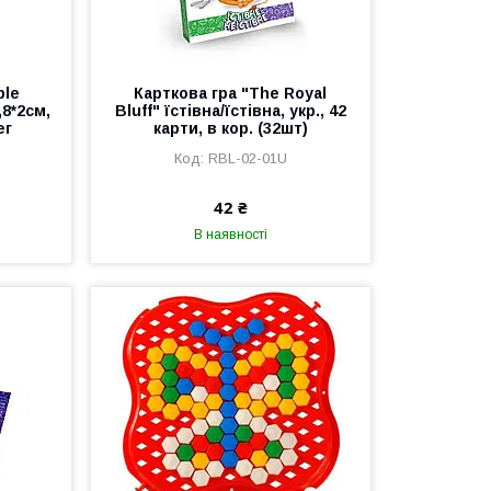
ble
Карткова гра "The Royal
,8*2см,
Bluff" їстівна/їстівна, укр., 42
ег
карти, в кор. (32шт)
RBL-02-01U
42 ₴
В наявності