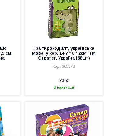
WER
Гра "Крокодил", українська
,5 см,
мова, у кор. 14,7 * 8 * 2см, ТМ
на
Стратег, Україна (68шт)
30557S
73 ₴
В наявності