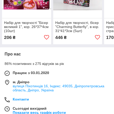
Набір для творчості "Бісер
Набір для творчості, бісер
Набі
великий 1", кор. 26*37*4см
"Charming Butterfiy", в кор.
прис
(10шт)
31*41*3см (5шт)
стра
в ко
206
446
170
₴
₴
Про нас
86% позитивних з 275 відгуків за рік
Працює з 03.01.2020
м. Дніпро
вулиця Піхотинців 16, Індекс: 49035, Дніпропетровська
область, Дніпро, Україна
Контакти
Сьогодні вихідний
Показати весь графік роботи