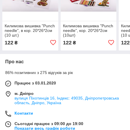
Килимова вишивка "Punch
Килимова вишивка "Punch
Кили
needle", в кор. 20*26*2см
needle", кор. 20*26*2см
need
(10 шт.)
(10шт)
(10 ш
122
122
122
₴
₴
Про нас
86% позитивних з 275 відгуків за рік
Працює з 03.01.2020
м. Дніпро
вулиця Піхотинців 16, Індекс: 49035, Дніпропетровська
область, Дніпро, Україна
Контакти
Сьогодні працює з 09:00 до 19:00
Показати весь графік роботи