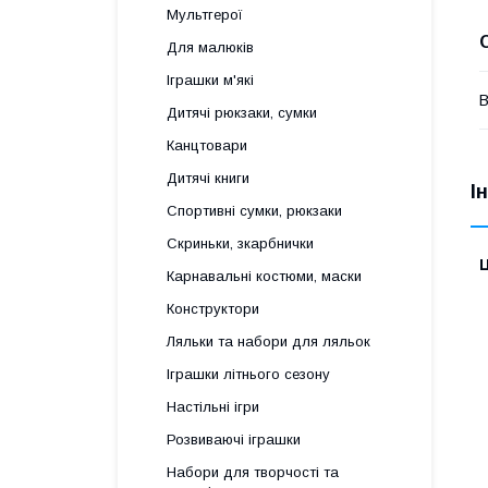
Мультгерої
Для малюків
Іграшки м'які
В
Дитячі рюкзаки, сумки
Канцтовари
Дитячі книги
І
Спортивні сумки, рюкзаки
Скриньки, зкарбнички
Ц
Карнавальні костюми, маски
Конструктори
Ляльки та набори для ляльок
Іграшки літнього сезону
Настільні ігри
Розвиваючі іграшки
Набори для творчості та