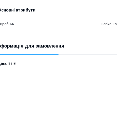
Основні атрибути
иробник
Danko To
нформація для замовлення
іна:
97 ₴