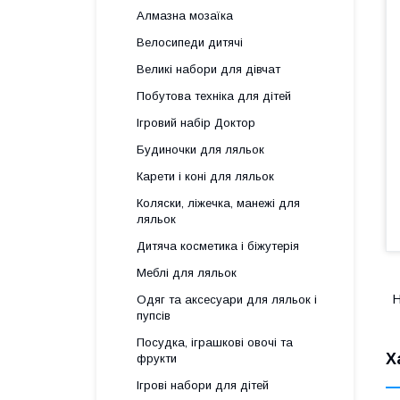
Алмазна мозаїка
Велосипеди дитячі
Великі набори для дівчат
Побутова техніка для дітей
Ігровий набір Доктор
Будиночки для ляльок
Карети і коні для ляльок
Коляски, ліжечка, манежі для
ляльок
Дитяча косметика і біжутерія
Меблі для ляльок
Н
Одяг та аксесуари для ляльок і
пупсів
Посудка, іграшкові овочі та
Х
фрукти
Ігрові набори для дітей