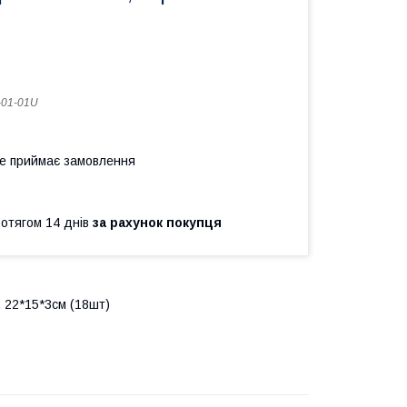
01-01U
не приймає замовлення
ротягом 14 днів
за рахунок покупця
. 22*15*3см (18шт)