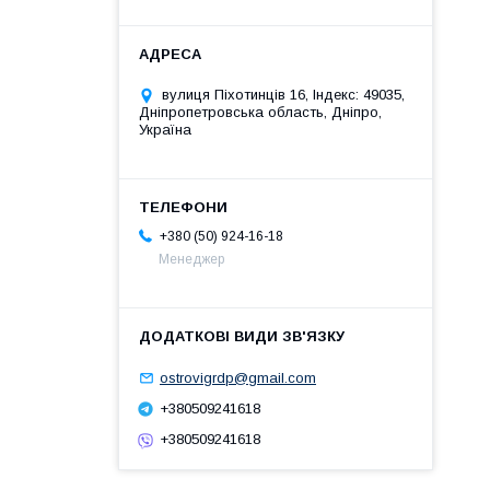
вулиця Піхотинців 16, Індекс: 49035,
Дніпропетровська область, Дніпро,
Україна
+380 (50) 924-16-18
Менеджер
ostrovigrdp@gmail.com
+380509241618
+380509241618