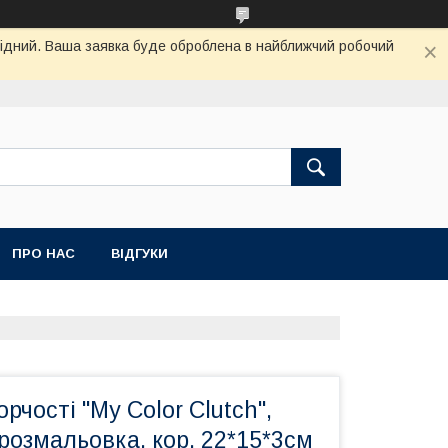
ихідний. Ваша заявка буде оброблена в найближчий робочий
ПРО НАС
ВІДГУКИ
рчості "My Color Clutch",
розмальовка, кор. 22*15*3см