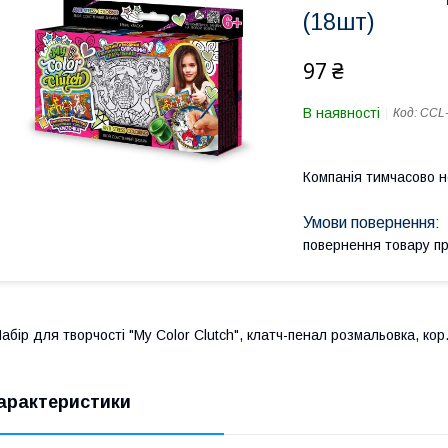
(18шт)
97 ₴
В наявності
Код:
CCL-
Компанія тимчасово 
повернення товару п
абір для творчості "My Color Clutch", клатч-пенал розмальовка, кор
арактеристики