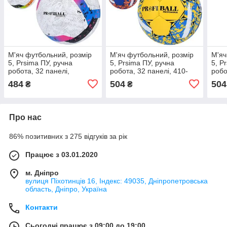
М'яч футбольний, розмір
М'яч футбольний, розмір
М'яч
5, Prsima ПУ, ручна
5, Prsima ПУ, ручна
5, P
робота, 32 панелі,
робота, 32 панелі, 410-
робо
410*430г, 3 кольори (30шт)
430г, 3 кольори, у пак.
430г
484
504
504
₴
₴
(30шт)
пак.
Про нас
86% позитивних з 275 відгуків за рік
Працює з 03.01.2020
м. Дніпро
вулиця Піхотинців 16, Індекс: 49035, Дніпропетровська
область, Дніпро, Україна
Контакти
Сьогодні працює з 09:00 до 19:00