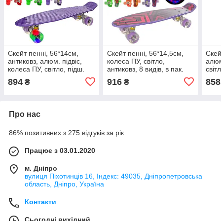
Скейт пенні, 56*14см,
Скейт пенні, 56*14,5см,
Скей
антиковз, алюм. підвіс,
колеса ПУ, світло,
алюм
колеса ПУ, світло, підш.
антиковз, 8 видів, в пак.
світ
ABCE*7, 8кол (8шт)
56*14,5см (8шт)
пак.
894
916
858
₴
₴
Про нас
86% позитивних з 275 відгуків за рік
Працює з 03.01.2020
м. Дніпро
вулиця Піхотинців 16, Індекс: 49035, Дніпропетровська
область, Дніпро, Україна
Контакти
Сьогодні вихідний