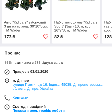
Авто "Kid cars" військовий
Набір мотоциклів "Kid cars
Набі
3 шт на планш. 30*10*8см,
Sport" (3шт) 10см, кор.
(авт
ТМ Wader
26*9*8см, ТМ Wader
кор.
(25шт)
(20 ш
173
82
128
₴
₴
Про нас
86% позитивних з 275 відгуків за рік
Працює з 03.01.2020
м. Дніпро
вулиця Піхотинців 16, Індекс: 49035, Дніпропетровська
область, Дніпро, Україна
Контакти
Сьогодні вихідний
Показати весь графік роботи