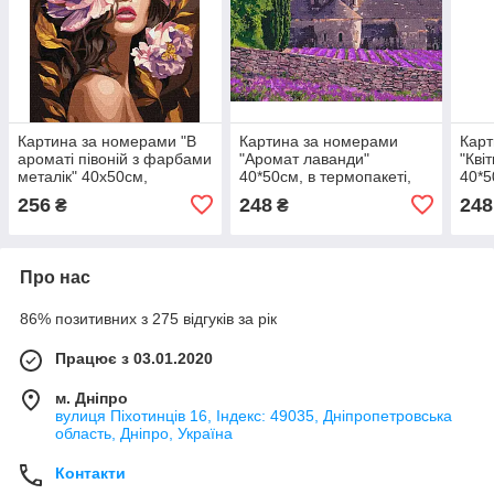
Картина за номерами "В
Картина за номерами
Карт
ароматі півоній з фарбами
"Аромат лаванди"
"Кві
металік" 40х50см,
40*50см, в термопакеті,
40*5
термопакет, ТМ Ідейка,
ТМ Ідейка, Україна
ТМ І
256
248
248
₴
₴
Україна
Про нас
86% позитивних з 275 відгуків за рік
Працює з 03.01.2020
м. Дніпро
вулиця Піхотинців 16, Індекс: 49035, Дніпропетровська
область, Дніпро, Україна
Контакти