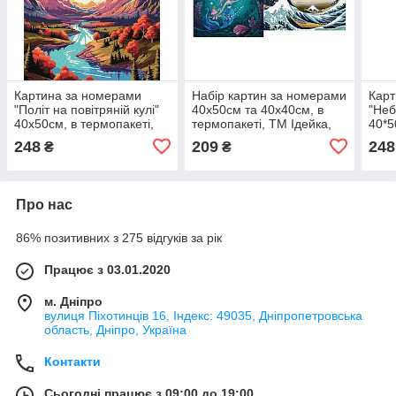
Картина за номерами
Набір картин за номерами
Карт
"Політ на повітряній кулі"
40х50см та 40х40см, в
"Неб
40х50см, в термопакеті,
термопакеті, ТМ Ідейка,
40*5
ТМ Ідейка, Україна
Україна
Ідей
248
209
248
₴
₴
Про нас
86% позитивних з 275 відгуків за рік
Працює з 03.01.2020
м. Дніпро
вулиця Піхотинців 16, Індекс: 49035, Дніпропетровська
область, Дніпро, Україна
Контакти
Сьогодні працює з 09:00 до 19:00