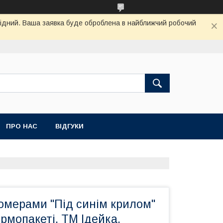
ихідний. Ваша заявка буде оброблена в найближчий робочий
ПРО НАС
ВІДГУКИ
омерами "Під синім крилом"
ермопакеті, ТМ Ідейка,