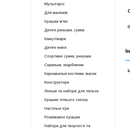
Мультгерої
Для малюків
Іграшки м'які
В
Дитячі рюкзаки, сумки
Канцтовари
Дитячі книги
І
Спортивні сумки, рюкзаки
Скриньки, зкарбнички
Ц
Карнавальні костюми, маски
Конструктори
Ляльки та набори для ляльок
Іграшки літнього сезону
Настільні ігри
Розвиваючі іграшки
Набори для творчості та