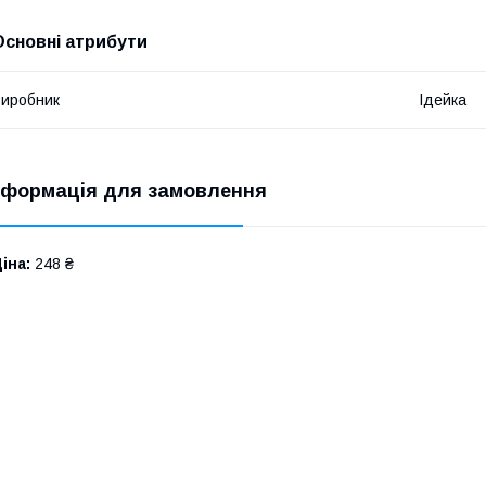
Основні атрибути
иробник
Ідейка
нформація для замовлення
іна:
248 ₴