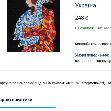
Україна
248 ₴
В наявності
Код:
KHO
Компанія тимчасово 
повернення товару п
артина за номерами "Під синім крилом" 40*50см, в термопакеті, ТМ
арактеристики