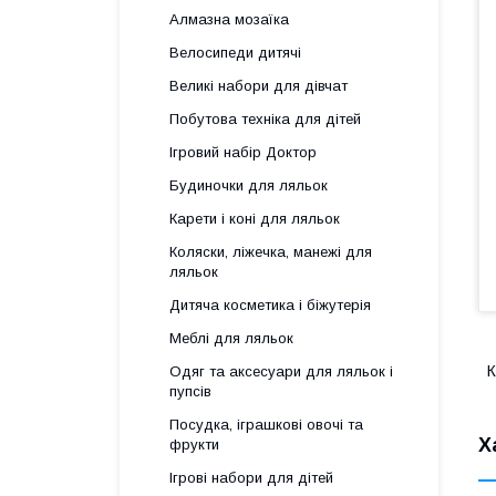
Алмазна мозаїка
Велосипеди дитячі
Великі набори для дівчат
Побутова техніка для дітей
Ігровий набір Доктор
Будиночки для ляльок
Карети і коні для ляльок
Коляски, ліжечка, манежі для
ляльок
Дитяча косметика і біжутерія
Меблі для ляльок
К
Одяг та аксесуари для ляльок і
пупсів
Посудка, іграшкові овочі та
Х
фрукти
Ігрові набори для дітей