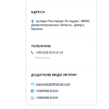
вулиця Піхотинців 16, Індекс: 49035,
Дніпропетровська область, Дніпро,
Україна
+380 (50) 924-16-18
Менеджер
ostrovigrdp@gmail.com
+380509241618
+380509241618