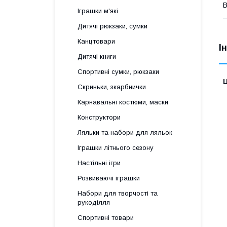
В
Іграшки м'які
Дитячі рюкзаки, сумки
Канцтовари
І
Дитячі книги
Спортивні сумки, рюкзаки
Ц
Скриньки, зкарбнички
Карнавальні костюми, маски
Конструктори
Ляльки та набори для ляльок
Іграшки літнього сезону
Настільні ігри
Розвиваючі іграшки
Набори для творчості та
рукоділля
Спортивні товари