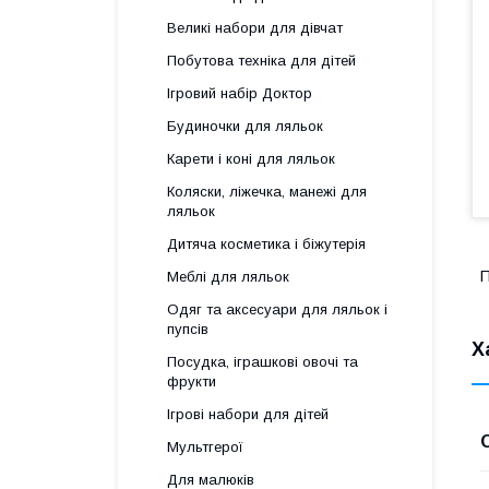
Великі набори для дівчат
Побутова техніка для дітей
Ігровий набір Доктор
Будиночки для ляльок
Карети і коні для ляльок
Коляски, ліжечка, манежі для
ляльок
Дитяча косметика і біжутерія
П
Меблі для ляльок
Одяг та аксесуари для ляльок і
пупсів
Х
Посудка, іграшкові овочі та
фрукти
Ігрові набори для дітей
Мультгерої
Для малюків