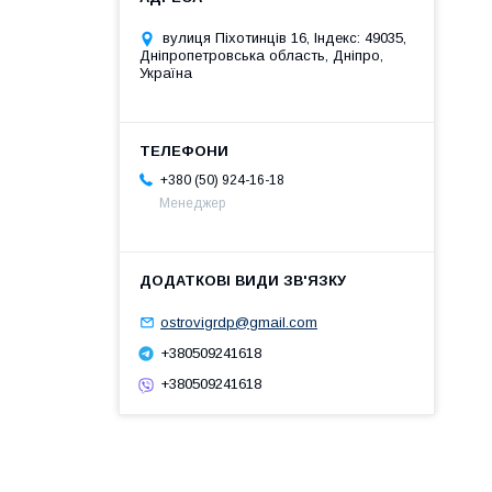
вулиця Піхотинців 16, Індекс: 49035,
Дніпропетровська область, Дніпро,
Україна
+380 (50) 924-16-18
Менеджер
ostrovigrdp@gmail.com
+380509241618
+380509241618