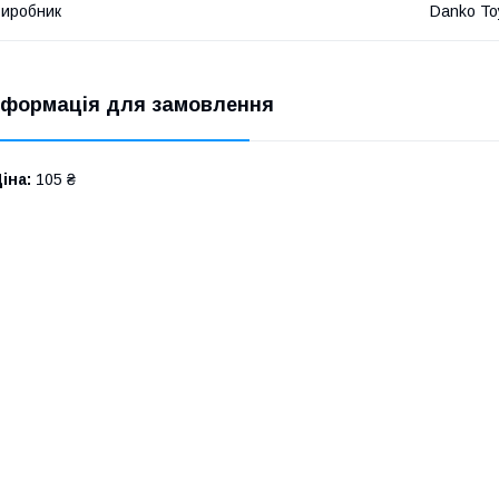
иробник
Danko To
нформація для замовлення
іна:
105 ₴