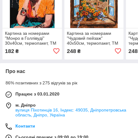
Картина за номерами
Картина за номерами
Карт
"Монро в Голлівуді"
"Чудовий пейзаж"
"Чуд
30х40см, термопакет, ТМ
40х50см, термопакет, ТМ
терм
Ідейка, Україна
Ідейка, Україна
Ідей
182
248
248
₴
₴
Про нас
86% позитивних з 275 відгуків за рік
Працює з 03.01.2020
м. Дніпро
вулиця Піхотинців 16, Індекс: 49035, Дніпропетровська
область, Дніпро, Україна
Контакти
Сьогодні працює з 09:00 до 19:00