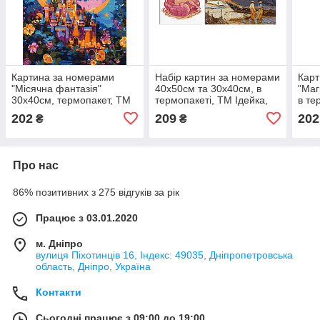
Картина за номерами
Набір картин за номерами
Карт
"Місячна фантазія"
40х50см та 30х40см, в
"Маг
30х40см, термопакет, ТМ
термопакеті, ТМ Ідейка,
в те
Ідейка, Україна
Україна
Укра
202
209
202
₴
₴
Про нас
86% позитивних з 275 відгуків за рік
Працює з 03.01.2020
м. Дніпро
вулиця Піхотинців 16, Індекс: 49035, Дніпропетровська
область, Дніпро, Україна
Контакти
Сьогодні працює з 09:00 до 19:00