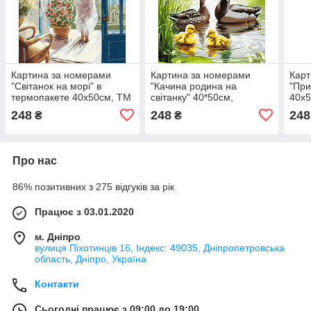
Картина за номерами
Картина за номерами
Карт
"Світанок на морі" в
"Качина родина на
"При
термопакете 40х50см, ТМ
світанку" 40*50см,
40х5
Ідейка, Україна
термопакет, ТМ Ідейка,
Ідей
248
248
248
₴
₴
Україна
Про нас
86% позитивних з 275 відгуків за рік
Працює з 03.01.2020
м. Дніпро
вулиця Піхотинців 16, Індекс: 49035, Дніпропетровська
область, Дніпро, Україна
Контакти
Сьогодні працює з 09:00 до 19:00