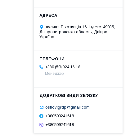
вулиця Піхотинців 16, Індекс: 49035,
Дніпропетровська область, Дніпро,
Україна
+380 (50) 924-16-18
Менеджер
ostrovigrdp@gmail.com
+380509241618
+380509241618