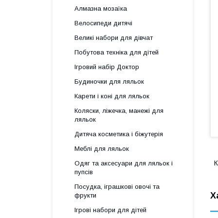
Алмазна мозаїка
Велосипеди дитячі
Великі набори для дівчат
Побутова техніка для дітей
Ігровий набір Доктор
Будиночки для ляльок
Карети і коні для ляльок
Коляски, ліжечка, манежі для
ляльок
Дитяча косметика і біжутерія
Меблі для ляльок
К
Одяг та аксесуари для ляльок і
пупсів
Посудка, іграшкові овочі та
Х
фрукти
Ігрові набори для дітей