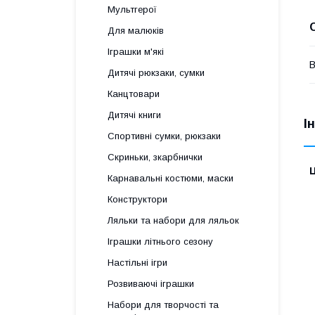
Мультгерої
Для малюків
Іграшки м'які
В
Дитячі рюкзаки, сумки
Канцтовари
Дитячі книги
І
Спортивні сумки, рюкзаки
Скриньки, зкарбнички
Ц
Карнавальні костюми, маски
Конструктори
Ляльки та набори для ляльок
Іграшки літнього сезону
Настільні ігри
Розвиваючі іграшки
Набори для творчості та