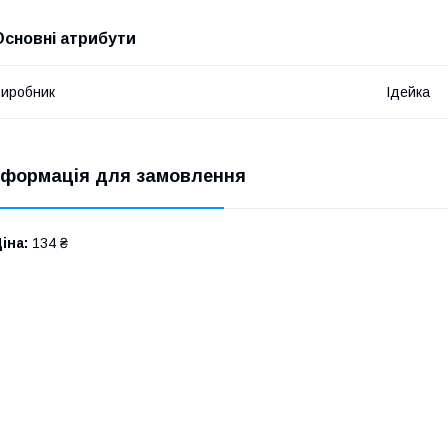
Основні атрибути
иробник
Ідейка
нформація для замовлення
іна:
134 ₴