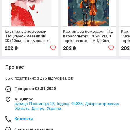
Картина за номерами
Картина за номерами "Під
Карт
"Поцілунок метеликів"
парасолькою" 30х40см, в
"Каз
30х40см, в термопакеті,
термопакете, ТМ Ідейка,
терм
ТМ Ідейка, Україна.
Україна
Ідей
202
202
202
₴
₴
Про нас
86% позитивних з 275 відгуків за рік
Працює з 03.01.2020
м. Дніпро
вулиця Піхотинців 16, Індекс: 49035, Дніпропетровська
область, Дніпро, Україна
Контакти
Сьогодні вихідний