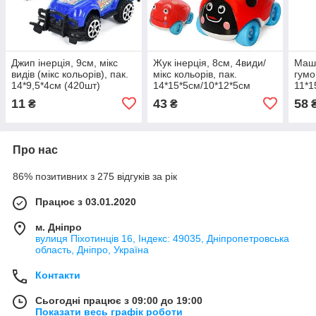
Джип інерція, 9см, мікс
Жук інерція, 8см, 4види/
Маши
видів (мікс кольорів), пак.
мікс кольорів, пак.
гумо
14*9,5*4см (420шт)
14*15*5см/10*12*5см
11*1
(240шт)
11
43
58
₴
₴
Про нас
86% позитивних з 275 відгуків за рік
Працює з 03.01.2020
м. Дніпро
вулиця Піхотинців 16, Індекс: 49035, Дніпропетровська
область, Дніпро, Україна
Контакти
Сьогодні працює з 09:00 до 19:00
Показати весь графік роботи