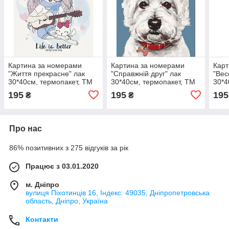
Картина за номерами
Картина за номерами
Карт
"Життя прекрасне" лак
"Справжній друг" лак
"Вес
30*40см, термопакет, ТМ
30*40см, термопакет, ТМ
30*4
ART Craft, Україна
ART Craft, Україна
ART 
195
195
195
₴
₴
Про нас
86% позитивних з 275 відгуків за рік
Працює з 03.01.2020
м. Дніпро
вулиця Піхотинців 16, Індекс: 49035, Дніпропетровська
область, Дніпро, Україна
Контакти