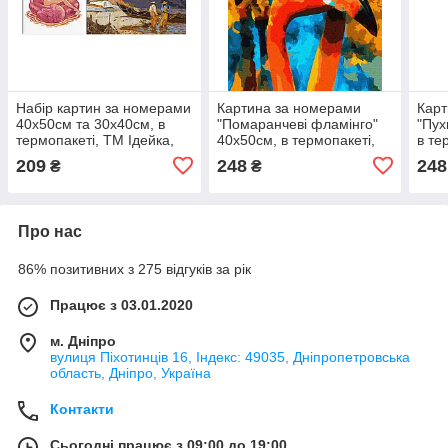
Набір картин за номерами
Картина за номерами
Карт
40х50см та 30х40см, в
"Помаранчеві фламінго"
"Пух
термопакеті, ТМ Ідейка,
40х50см, в термопакеті,
в те
Україна
ТМ Ідейка, Україна
Укра
209
248
248
₴
₴
Про нас
86% позитивних з 275 відгуків за рік
Працює з 03.01.2020
м. Дніпро
вулиця Піхотинців 16, Індекс: 49035, Дніпропетровська
область, Дніпро, Україна
Контакти
Сьогодні працює з 09:00 до 19:00