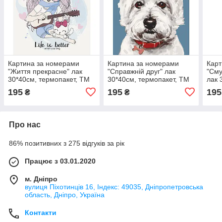
Картина за номерами
Картина за номерами
Карт
"Життя прекрасне" лак
"Справжній друг" лак
"Сму
30*40см, термопакет, ТМ
30*40см, термопакет, ТМ
лак 
ART Craft, Україна
ART Craft, Україна
ТМ A
195
195
195
₴
₴
Про нас
86% позитивних з 275 відгуків за рік
Працює з 03.01.2020
м. Дніпро
вулиця Піхотинців 16, Індекс: 49035, Дніпропетровська
область, Дніпро, Україна
Контакти